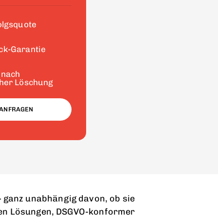
olgsquote
ck-Garantie
 nach
cher Löschung
 ANFRAGEN
 ganz unabhängig davon, ob sie
erten Lösungen, DSGVO-konformer