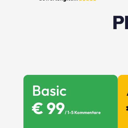
P
Basic
€ 99
/ 1-5 Kommentare