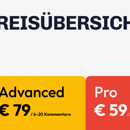
REISÜBERSIC
Advanced
Pro
€ 79
€ 59
/ 6-20 Kommentare
/